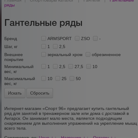
Главная
|
Спорттовары каталог
|
Гантели
|
Гантельные
ряды
Гантельные ряды
Бренд
ARMSPORT
ZSO
-
Шаг, кг
1
2,5
Внешнее
зеркальный хром
обрезиненное
покрытие
Минимальный
1
2,5
27,5
10
вес, кг
Максимальный
10
25
50
вес, кг
Сбросить
Интернет-магазин «Спорт 96» предлагает купить гантельный
ряд для занятий в тренажерном зале или дома
с доставкой в
Ангарск
. Он занимает мало места, является подходящим
снаряжением для выполнения упражнений на укрепление мышц
всего тела.
Сортировать по:
Цене
Названию
Остатку
↑
↓
↑
↓
↑
↓