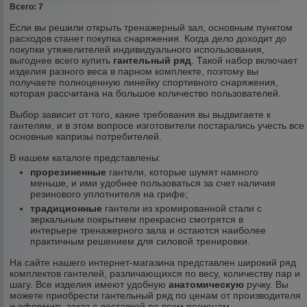
Всего: 7
Если вы решили открыть тренажерный зал, основным пунктом
расходов станет покупка снаряжения. Когда дело доходит до
покупки утяжелителей индивидуального использования,
выгоднее всего купить
гантельный ряд
. Такой набор включает
изделия разного веса в парном комплекте, поэтому вы
получаете полноценную линейку спортивного снаряжения,
которая рассчитана на большое количество пользователей.
Выбор зависит от того, какие требования вы выдвигаете к
гантелям, и в этом вопросе изготовители постарались учесть все
основные капризы потребителей.
В нашем каталоге представлены:
прорезиненные
гантели, которые шумят намного
меньше, и ими удобнее пользоваться за счет наличия
резинового уплотнителя на грифе;
традиционные
гантели из хромированной стали с
зеркальным покрытием прекрасно смотрятся в
интерьере тренажерного зала и остаются наиболее
практичным решением для силовой тренировки.
На сайте нашего интернет-магазина представлен широкий ряд
комплектов гантелей, различающихся по весу, количеству пар и
шагу. Все изделия имеют удобную
анатомическую
ручку. Вы
можете приобрести гантельный ряд по ценам от производителя
и оформить заказ с доставкой по всем регионам.