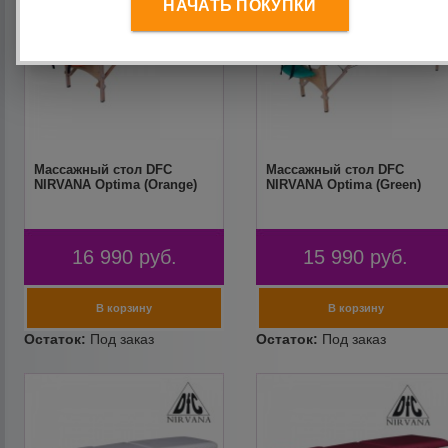
НАЧАТЬ ПОКУПКИ
Массажный стол DFC
Массажный стол DFC
NIRVANA Optima (Orange)
NIRVANA Optima (Green)
16 990
руб.
15 990
руб.