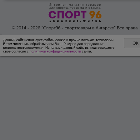
Интернет-магазин товаров
для спорта, туризма и отдыха
© 2014 - 2026 “Спорт96 - спорттовары в Ангарске” Все права
защишены /
Оферта
/
Согласие на обработку персональных дан
Данный сайт использует файлы cookie и прочие похожие технологии.
ОК
В том числе, мы обрабатываем Ваш IP-адрес для определения
региона местоположения. Используя данный сайт, вы подтверждаете
свое согласие с
политикой конфиденциальности
сайта.