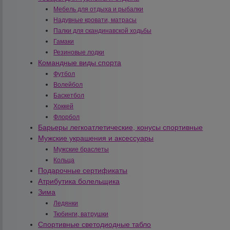
Мебель для отдыха и рыбалки
Надувные кровати, матрасы
Палки для скандинавской ходьбы
Гамаки
Резиновые лодки
Командные виды спорта
Футбол
Волейбол
Баскетбол
Хоккей
Флорбол
Барьеры легкоатлетические, конусы спортивные
Мужские украшения и аксессуары
Мужские браслеты
Кольца
Подарочные сертификаты
Атрибутика болельщика
Зима
Ледянки
Тюбинги, ватрушки
Спортивные светодиодные табло