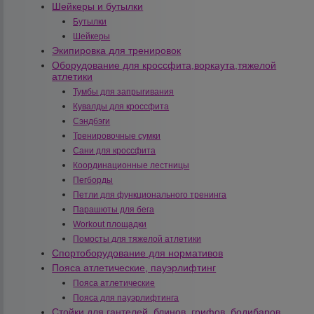
Шейкеры и бутылки
Бутылки
Шейкеры
Экипировка для тренировок
Оборудование для кроссфита,воркаута,тяжелой
атлетики
Тумбы для запрыгивания
Кувалды для кроссфита
Сэндбэги
Тренировочные сумки
Сани для кроссфита
Координационные лестницы
Пегборды
Петли для функционального тренинга
Парашюты для бега
Workout площадки
Помосты для тяжелой атлетики
Спортоборудование для нормативов
Пояса атлетические, пауэрлифтинг
Пояса атлетические
Пояса для пауэрлифтинга
Стойки для гантелей, блинов, грифов, бодибаров,