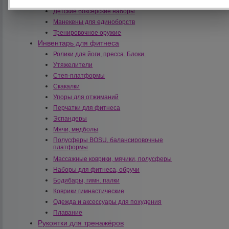
Борцовки, самбовки
Детские боксёрские наборы
Манекены для единоборств
Тренировочное оружие
Инвентарь для фитнеса
Ролики для йоги, пресса. Блоки.
Утяжелители
Степ-платформы
Скакалки
Упоры для отжиманий
Перчатки для фитнеса
Эспандеры
Мячи, медболы
Полусферы BOSU, балансировочные
платформы
Массажные коврики, мячики, полусферы
Наборы для фитнеса, обручи
Бодибары, гимн. палки
Коврики гимнастические
Одежда и аксессуары для похудения
Плавание
Рукоятки для тренажёров