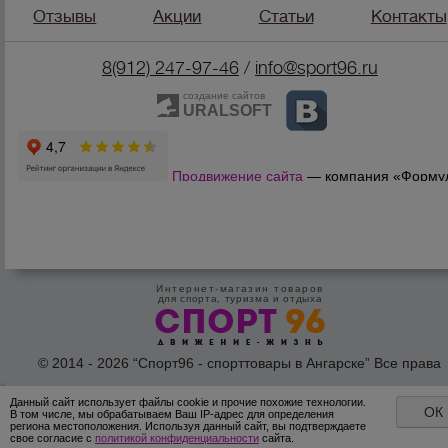
Отзывы
Акции
Статьи
Контакты
8(912) 247-97-46
/
info@sport96.ru
создание сайтов
URALSOFT
Продвижение сайта
— компания «Форму
Продаж»
Интернет-магазин товаров
для спорта, туризма и отдыха
© 2014 - 2026 “Спорт96 - спорттовары в Ангарске” Все права
защишены /
Оферта
/
Согласие на обработку персональных дан
Данный сайт использует файлы cookie и прочие похожие технологии.
ОК
В том числе, мы обрабатываем Ваш IP-адрес для определения
региона местоположения. Используя данный сайт, вы подтверждаете
свое согласие с
политикой конфиденциальности
сайта.