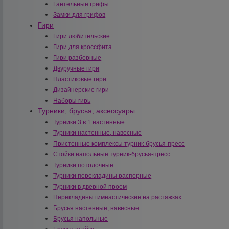
Гантельные грифы
Замки для грифов
Гири
Гири любительские
Гири для кроссфита
Гири разборные
Двуручные гири
Пластиковые гири
Дизайнерские гири
Наборы гирь
Турники, брусья, аксессуары
Турники 3 в 1 настенные
Турники настенные, навесные
Пристенные комплексы турник-брусья-пресс
Стойки напольные турник-брусья-пресс
Турники потолочные
Турники перекладины распорные
Турники в дверной проем
Перекладины гимнастические на растяжках
Брусья настенные, навесные
Брусья напольные