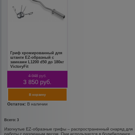
Гриф хромированный для
штанги EZ-образный с
замками L1200 d50 до 180кг
VictoryFit
4 948
руб.
3 850
руб.
Всего: 3
Изогнутые EZ-образные грифы – распространенный снаряд для
работы с различным весом. Они используются в бодибилдинге,