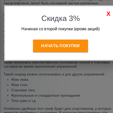
пауэрлифтинге, могут быть составной частью различных
тренажеров или силовых комплексов.
Интернет-магазин «Спорт 96» предлагает купить Изогнутые EZ-
Скидка 3%
образные грифы по доступной цене. Оперативно доставляем
товары по Екатеринбургу, отправляем в регионы РФ
транспортными компаниями. Для помощи в выборе или
Начиная со второй покупки (кроме акций)
консультации, уточнения цен или другой технической
информации, свяжитесь с менеджерами компании.
Особенности EZ-образного грифа
НАЧАТЬ ПОКУПКИ
Такие модели являются основными при работе с бицепсом или
выполнении
французского жима
. Изогнутая конструкция
позволяет значительно уменьшить уровень нагрузки на кисти, а
также исключить неестественное положение локтей и плечевых
суставов во время выполнения упражнений.
Такой снаряд можно использовать и для других упражнений:
Жим лежа.
Жим стоя.
Становая тяга.
Фронтальные и стандартные приседания.
Тяга сумо и т.д.
Особенно удобным этот гриф будет для спортсменов, у которых
имеются проблемы с суставами. В каталоге представлены как