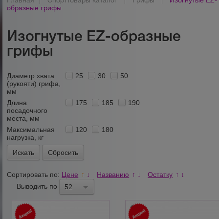
Главная
|
Спорттовары каталог
|
Грифы
|
Изогнутые EZ-
образные грифы
Изогнутые EZ-образные
грифы
Диаметр хвата
25
30
50
(рукояти) грифа,
мм
Длина
175
185
190
посадочного
места, мм
Максимальная
120
180
нагрузка, кг
Сбросить
Сортировать по:
Цене
Названию
Остатку
↑
↓
↑
↓
↑
↓
Выводить по
52